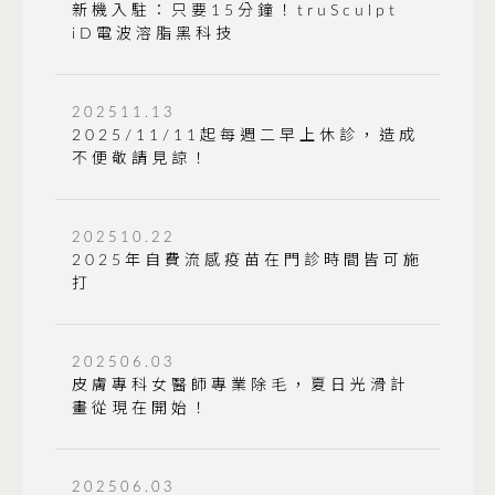
新機入駐：只要15分鐘！truSculpt
iD電波溶脂黑科技
202511.13
2025/11/11起每週二早上休診，造成
不便敬請見諒！
202510.22
2025年自費流感疫苗在門診時間皆可施
打
202506.03
皮膚專科女醫師專業除毛，夏日光滑計
畫從現在開始！
202506.03